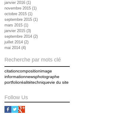
janvier 2016
(1)
1 post
novembre 2015
(1)
1 post
octobre 2015
(1)
1 post
septembre 2015
(1)
1 post
mars 2015
(1)
1 post
janvier 2015
(3)
3 posts
septembre 2014
(2)
2 posts
juillet 2014
(2)
2 posts
mai 2014
(4)
4 posts
Recherche par mots clé
citation
composition
image
information
news
photographe
portfolio
réalité
technique
vie du site
Follow Us