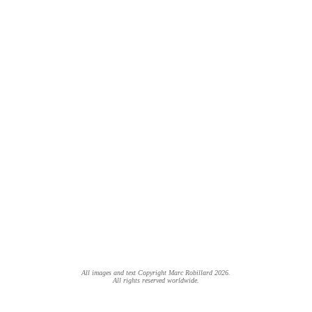
All images and text Copyright Marc Robillard 2026.
All rights reserved worldwide.