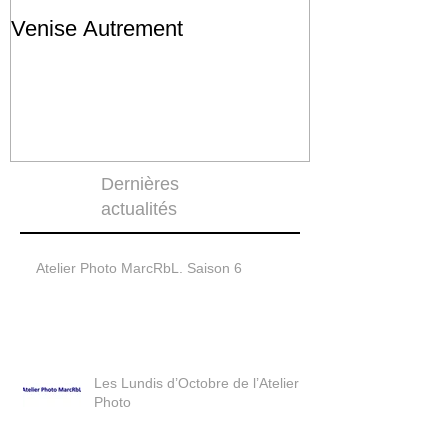
Venise Autrement
Réalité rassu
trompeuse
Dernières
actualités
Atelier Photo MarcRbL. Saison 6
Les Lundis d’Octobre de l’Atelier
Photo