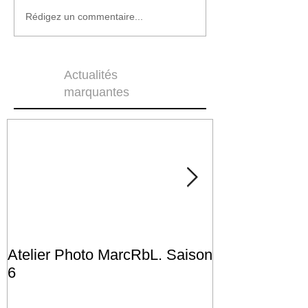
Rédigez un commentaire...
Actualités
marquantes
Atelier Photo MarcRbL. Saison
Les Lundis d’
6
l’Atelier Photo